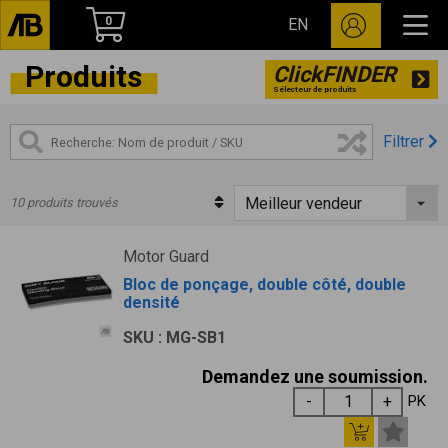
0
EN
Produits
ClickFINDER
Sélecteur de produits
Filtrer
10 produits trouvés
Motor Guard
Bloc de ponçage, double côté, double
densité
SKU : MG-SB1
Demandez une soumission.
PK