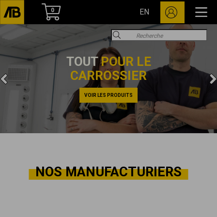
0
EN
TOUT
POUR LE
CARROSSIER
VOIR LES PRODUITS
NOS MANUFACTURIERS