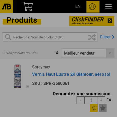
0
EN
Produits
ClickFINDER
Sélecteur de produits
Filtrer
13166 produits trouvés
Spraymax
Vernis Haut Lustre 2K Glamour, aérosol
SKU : SPR-3680061
Demandez une soumission.
EA