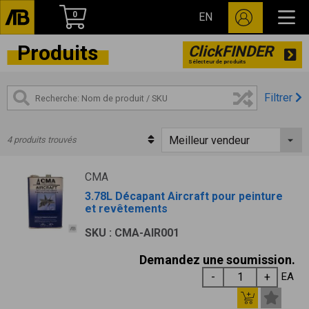
0
EN
Produits
ClickFINDER
Sélecteur de produits
Filtrer
4 produits trouvés
CMA
3.78L Décapant Aircraft pour peinture
et revêtements
SKU : CMA-AIR001
Demandez une soumission.
EA